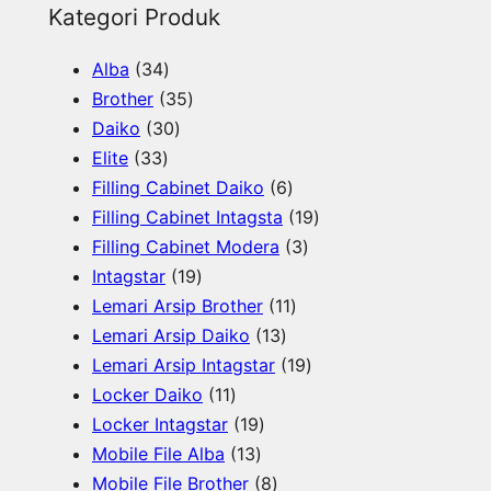
e
Kategori Produk
a
3
Alba
34
r
4
3
Brother
35
c
p
3
5
Daiko
30
h
3
r
0
p
Elite
33
3
o
p
r
6
Filling Cabinet Daiko
6
p
d
r
o
p
1
Filling Cabinet Intagsta
19
r
u
o
d
r
3
9
Filling Cabinet Modera
3
o
c
d
u
1
o
p
p
Intagstar
19
d
t
u
c
9
d
1
r
r
Lemari Arsip Brother
11
u
s
c
t
p
1
u
1
o
o
Lemari Arsip Daiko
13
c
t
s
r
3
c
p
d
1
d
Lemari Arsip Intagstar
19
t
s
o
1
p
t
r
u
9
u
Locker Daiko
11
s
d
1
1
r
s
o
c
p
c
Locker Intagstar
19
u
p
1
9
o
d
t
r
t
Mobile File Alba
13
c
r
3
p
8
d
u
s
o
s
Mobile File Brother
8