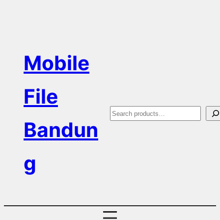
Skip
to
content
Mobile
File
S
Bandun
e
a
g
r
c
h