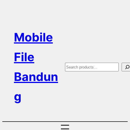
Skip
to
content
Mobile
File
S
Bandun
e
a
g
r
c
h