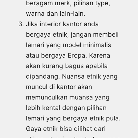
beragam merk, pilihan type,
warna dan lain-lain.
Jika interior kantor anda
bergaya etnik, jangan membeli
lemari yang model minimalis
atau bergaya Eropa. Karena
akan kurang bagus apabila
dipandang. Nuansa etnik yang
muncul di kantor akan
memunculkan muansa yang
lebih kental dengan pilihan
lemari yang bergaya etnik pula.
Gaya etnik bisa dilihat dari