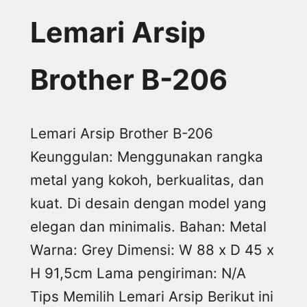
Lemari Arsip
Brother B-206
Lemari Arsip Brother B-206
Keunggulan: Menggunakan rangka
metal yang kokoh, berkualitas, dan
kuat. Di desain dengan model yang
elegan dan minimalis. Bahan: Metal
Warna: Grey Dimensi: W 88 x D 45 x
H 91,5cm Lama pengiriman: N/A
Tips Memilih Lemari Arsip Berikut ini