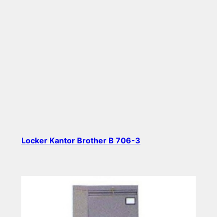
Locker Kantor Brother B 706-3
Read more