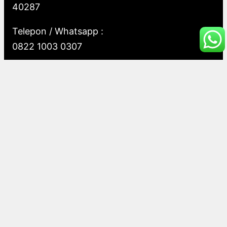
40287
Telepon / Whatsapp :
0822 1003 0307
Layanan Pengaduan