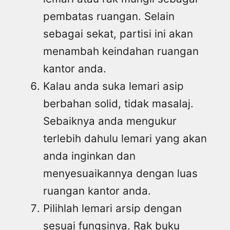
pembatas ruangan. Selain
sebagai sekat, partisi ini akan
menambah keindahan ruangan
kantor anda.
Kalau anda suka lemari asip
berbahan solid, tidak masalaj.
Sebaiknya anda mengukur
terlebih dahulu lemari yang akan
anda inginkan dan
menyesuaikannya dengan luas
ruangan kantor anda.
Pilihlah lemari arsip dengan
sesuai fungsinya. Rak buku