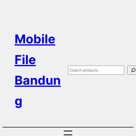
Skip
to
content
Mobile
File
S
Bandun
e
a
g
r
c
h