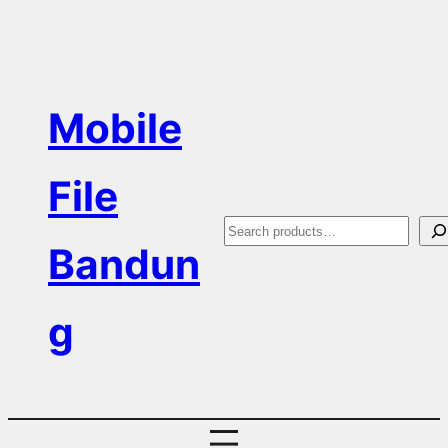
Skip
to
content
Mobile
File
S
Bandun
e
a
g
r
c
h