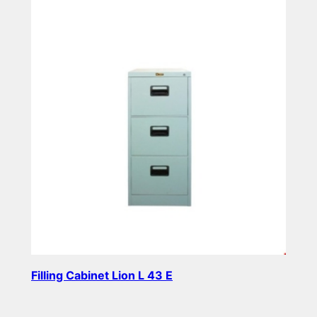
Filling Cabinet Lion L 43 E
Read more