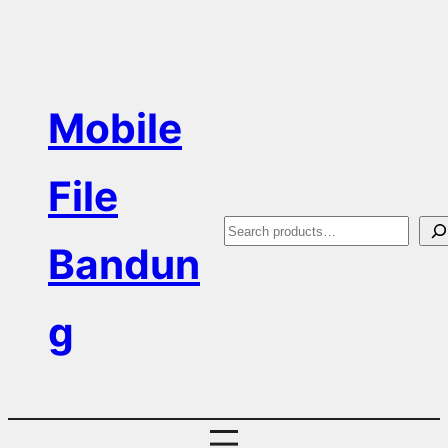
Skip
to
content
Mobile
File
S
Bandun
e
a
g
r
c
h