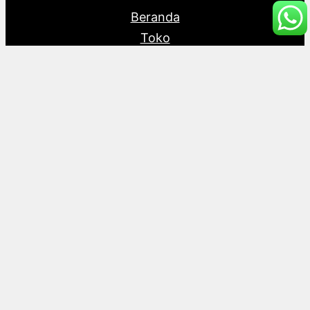
Beranda
Toko
Artikel
Mobile File Jakarta
Mobile File Surabaya
Mobile File Semarang
Mobile File Bandung
Proudly powered by
Raja Kantor