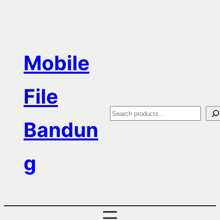
Skip
to
content
Mobile
File
S
Bandun
e
a
g
r
c
h