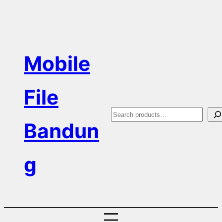
Skip
to
content
Mobile
File
S
Bandun
e
a
g
r
c
h